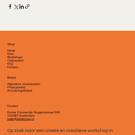
Shop
Home
Over
Workshops
Cadeaubon
FAQ
Contact
Beleid
Algemene voorwaarden
Privacybeleid
Annuleringsbeleid
Contact
Eerste Constantijn Huygensstraat 69h
1054BT Amsterdam
hallo@ateliermay.nl
Op zoek naar een unieke en creatieve workshop in