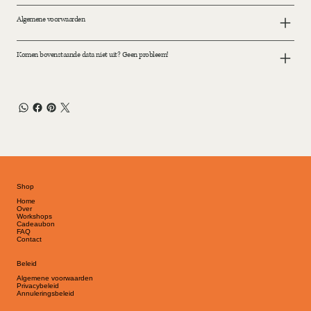
Algemene voorwaarden
Komen bovenstaande data niet uit? Geen probleem!
Shop
Home
Over
Workshops
Cadeaubon
FAQ
Contact
Beleid
Algemene voorwaarden
Privacybeleid
Annuleringsbeleid