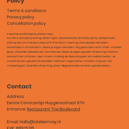
Giftcards
FAQ
Contact
Policy
Terms & conditions
Privacy policy
Cancellation policy
Creative workshops by Atelier May.
Fun for a company outing, date-night, bachelorette, birthday party, babyshower,
sibling day, anniversary, day with friends or meeting new people! Sieraden
workshops in Amsterdam. Maak je eigen sieraden. Wij gebruiken echt zilver, massief
goud, zilverklei, edelstenen, birthstones. Maak je eigen gouden of sterling zilveren
sieraad met initialen. Leer in een middag de basis stappen van edelsmeden. Je
maakt als een goudsmid sieraden zoals een organische initialen ring van 14k
massief goud, zilverklei of sterling zilver. Begeleid door ervaren goudsmeden.
Contact
Address: