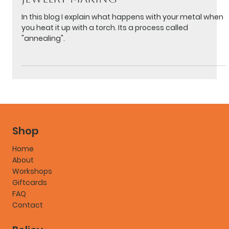
Oct 29, 2025
1 min read
The Magic of Annealing in
Jewelry Making
In this blog I explain what happens with your metal when
you heat it up with a torch. Its a process called
"annealing".
Shop
Home
About
Workshops