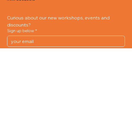
Eerste Constantijn Huygensstraat 67H
Entrance:
Restaurant The Boulevard
Email:
Hallo@ateliermay.nl
KVK: 88925315
Curious about our new workshops, events and 
discounts?
Sign up below
*
Subscribe
Atelier May