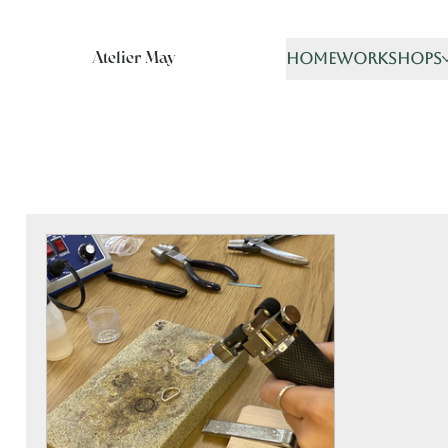
Atelier May
home
workshops