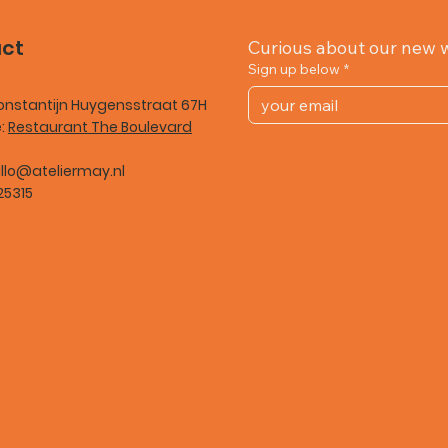
ct
Curious about our new 
Sign up below
*
onstantijn Huygensstraat 67H
e:
Restaurant The Boulevard
llo@ateliermay.nl
25315