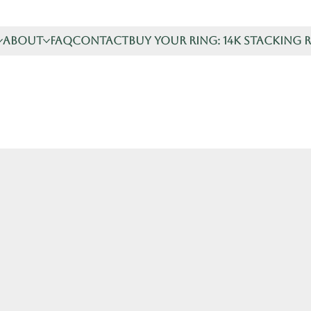
About
FAQ
Contact
Buy your ring: 14K stacking 