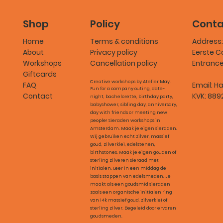
Policy
Conta
Shop
Terms & conditions
Address:
Home
Privacy policy
Eerste C
About
Cancellation policy
Entranc
Workshops
Giftcards
Creative workshops by Atelier May.
Email:
Ha
FAQ
Fun for a company outing, date-
KVK: 889
Contact
night, bachelorette, birthday party,
babyshower, sibling day, anniversary,
day with friends or meeting new
people! Sieraden workshops in
Amsterdam. Maak je eigen sieraden.
Wij gebruiken echt zilver, massief
goud, zilverklei, edelstenen,
birthstones. Maak je eigen gouden of
sterling zilveren sieraad met
initialen. Leer in een middag de
basis stappen van edelsmeden. Je
maakt als een goudsmid sieraden
zoals een organische initialen ring
van 14k massief goud, zilverklei of
sterling zilver. Begeleid door ervaren
goudsmeden.