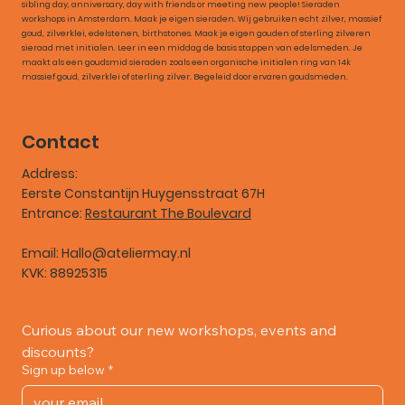
sibling day, anniversary, day with friends or meeting new people! Sieraden
workshops in Amsterdam. Maak je eigen sieraden. Wij gebruiken echt zilver, massief
goud, zilverklei, edelstenen, birthstones. Maak je eigen gouden of sterling zilveren
sieraad met initialen. Leer in een middag de basis stappen van edelsmeden. Je
maakt als een goudsmid sieraden zoals een organische initialen ring van 14k
massief goud, zilverklei of sterling zilver. Begeleid door ervaren goudsmeden.
Contact
Address:
Eerste Constantijn Huygensstraat 67H
Entrance:
Restaurant The Boulevard
Email:
Hallo@ateliermay.nl
KVK: 88925315
Curious about our new workshops, events and 
discounts?
Sign up below
*