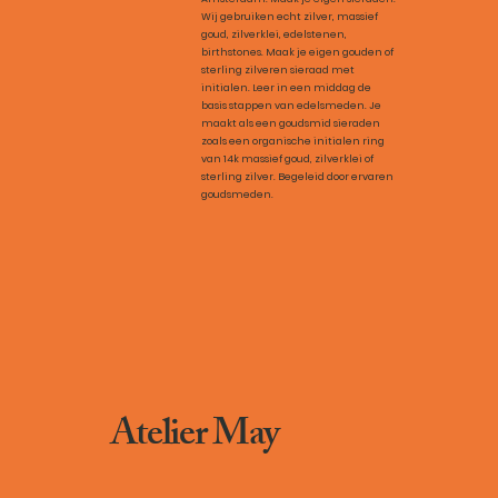
Wij gebruiken echt zilver, massief
goud, zilverklei, edelstenen,
birthstones. Maak je eigen gouden of
sterling zilveren sieraad met
initialen. Leer in een middag de
basis stappen van edelsmeden. Je
maakt als een goudsmid sieraden
zoals een organische initialen ring
van 14k massief goud, zilverklei of
sterling zilver. Begeleid door ervaren
goudsmeden.
Atelier May