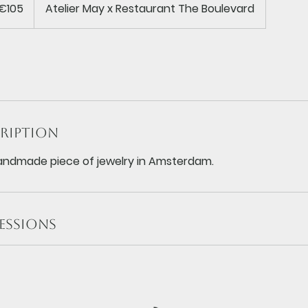
os
€105
Atelier May x Restaurant The Boulevard
cription
ndmade piece of jewelry in Amsterdam.
essions