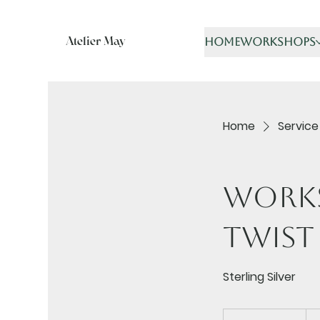
Atelier May
home
workshops
Home
Service 
Works
Twist
Sterling Silver
105