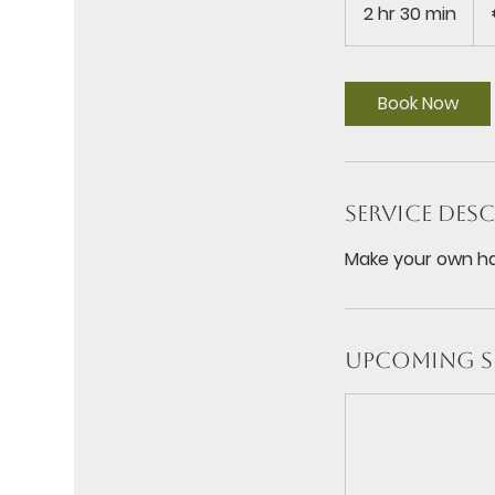
eur
2 hr 30 min
2
h
r
3
Book Now
0
m
i
n
Service Des
Make your own ha
Upcoming S