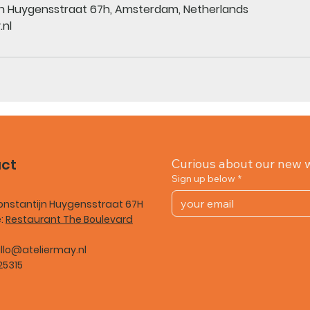
jn Huygensstraat 67h, Amsterdam, Netherlands
.nl
ct
Curious about our new 
Sign up below
*
onstantijn Huygensstraat 67H
e:
Restaurant The Boulevard
llo@ateliermay.nl
25315