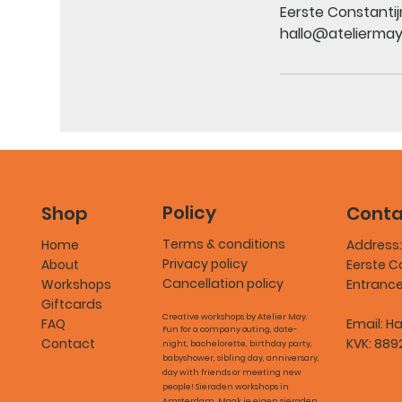
Eerste Constanti
hallo@ateliermay
Policy
Conta
Shop
Terms & conditions
Address:
Home
Privacy policy
Eerste C
About
Cancellation policy
Entranc
Workshops
Giftcards
Creative workshops by Atelier May.
Email:
Ha
FAQ
Fun for a company outing, date-
KVK: 889
Contact
night, bachelorette, birthday party,
babyshower, sibling day, anniversary,
day with friends or meeting new
people! Sieraden workshops in
Amsterdam. Maak je eigen sieraden.