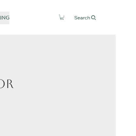
Search
ring
or